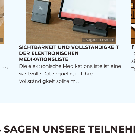
ch
© Vagaro | unsplash
F
SICHTBARKEIT UND VOLLSTÄNDIGKEIT
DER ELEKTRONISCHEN
D
MEDIKATIONSLISTE
s
Die elektronische Medikationsliste ist eine
tten
T
wertvolle Datenquelle, auf ihre
Vollständigkeit sollte m…
 SAGEN UNSERE TEILNE