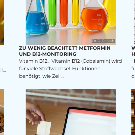
ch
Dr. D. Dartsch
ZU WENIG BEACHTET? METFORMIN
W
UND B12-MONITORING
H
Vitamin B12… Vitamin B12 (Cobalamin) wird
H
für viele Stoffwechsel-Funktionen
f
li…
benötigt, wie Zell…
d