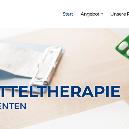
Melden Sie sich jetzt an für:
Start
Angebot
Unsere P
g
„Medikationsanalyse als Prozess“
27.08. - 02.09.2026
teraturrecherche und Arzneimittelinformation“
03.09. – 
rzneimittelwirkungen und Pharmakovigilanz“
17.09. – 
TTELTHERAPIE
ENTEN