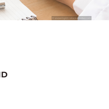
© snowing12 | stock.adobe.com
ND