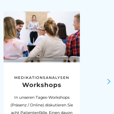
© contrastwerkstatt | stock.adobe.com
MEDIKATIONSANALYSEN
Workshops
In unseren Tages-Workshops
(Präsenz / Online) diskutieren Sie
Fal
acht Patientenfälle. Einen davon
St