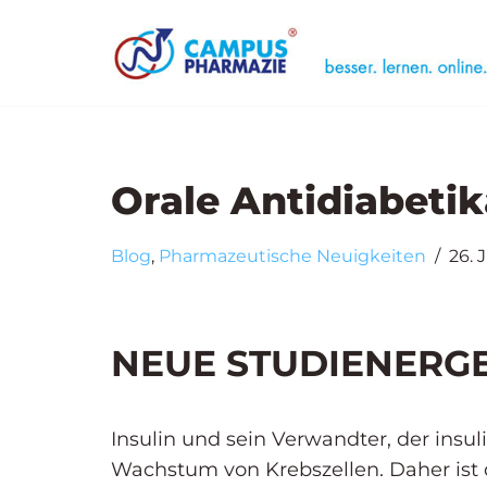
Zum
Case Trainin
Inhalt
Seminar
„Medizinische Li
springen
Seminar
„Unerwünschte 
Orale Antidiabeti
Blog
,
Pharmazeutische Neuigkeiten
26. 
NEUE STUDIENERG
Insulin und sein Verwandter, der insu
Wachstum von Krebszellen. Daher ist