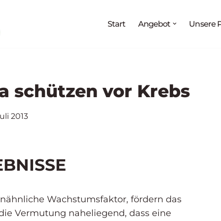
Melden Sie sich jetzt an für:
Start
Angebot
Unsere P
g
„Medikationsanalyse als Prozess“
27.08. - 02.09.2026
teraturrecherche und Arzneimittelinformation“
03.09. – 
Arzneimittelwirkungen und Pharmakovigilanz“
17.09. – 
ka schützen vor Krebs
Juli 2013
EBNISSE
linähnliche Wachstumsfaktor, fördern das
 die Vermutung naheliegend, dass eine