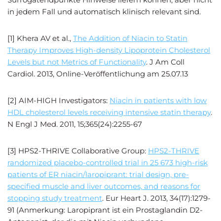
in jedem Fall und automatisch klinisch relevant sind.
[1] Khera AV et al.,
The Addition of Niacin to Statin
Therapy Improves High-density Lipoprotein Cholesterol
Levels but not Metrics of Functionality
. J Am Coll
Cardiol. 2013, Online-Veröffentlichung am 25.07.13
[2] AIM-HIGH Investigators:
Niacin in patients with low
HDL cholesterol levels receiving intensive statin therapy
.
N Engl J Med. 2011, 15;365(24):2255-67
[3] HPS2-THRIVE Collaborative Group:
HPS2-THRIVE
randomized placebo-controlled trial in 25 673 high-risk
patients of ER niacin/laropiprant: trial design, pre-
specified muscle and liver outcomes, and reasons for
stopping study treatment
. Eur Heart J. 2013, 34(17):1279-
91 (Anmerkung: Laropiprant ist ein Prostaglandin D2-