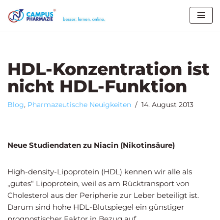
X
Melden Sie sich jetzt an für:
Case Training
„Medikationsanalyse als Prozess“
27.08. -
Zum
02.09.2026
Inhalt
Seminar
„Medizinische Literaturrecherche und
springen
Arzneimittelinformation“
03.09. – 30.09.2026
HDL-Konzentration ist
Seminar
„Unerwünschte Arzneimittelwirkungen und
Pharmakovigilanz“
17.09. – 14.10.2026
nicht HDL-Funktion
Zur Anmeldung
Blog
,
Pharmazeutische Neuigkeiten
14. August 2013
Neue Studiendaten zu Niacin (Nikotinsäure)
High-density-Lipoprotein (HDL) kennen wir alle als
„gutes“ Lipoprotein, weil es am Rücktransport von
Cholesterol aus der Peripherie zur Leber beteiligt ist.
Darum sind hohe HDL-Blutspiegel ein günstiger
prognostischer Faktor in Bezug auf