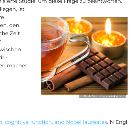
misierte Studie, um diese Frage zu bean
tworten.
iegen, ist
ve
fen, den
he Zeit
?
 zwischen
der
inen machen
© PhotoSG | stock.adobe.com
 cognitive function, and Nobel laureates
. N Engl