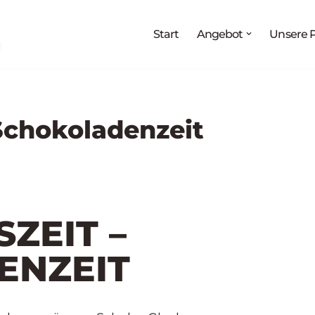
Melden Sie sich jetzt an für:
Start
Angebot
Unsere P
g
„Medikationsanalyse als Prozess“
27.08. - 02.09.2026
teraturrecherche und Arzneimittelinformation“
03.09. – 
Arzneimittelwirkungen und Pharmakovigilanz“
17.09. – 
Schokoladenzeit
ZEIT –
ENZEIT