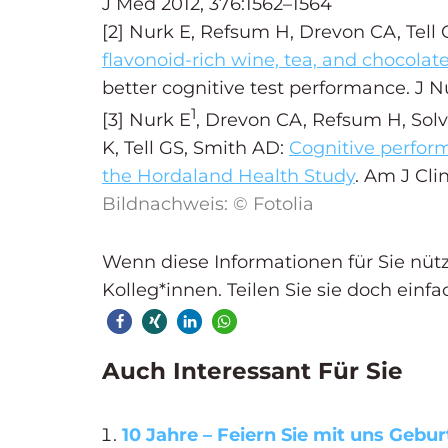
J Med 2012, 376:1562–1564
[2] Nurk E, Refsum H, Drevon CA, Tell
flavonoid-rich wine, tea, and chocolat
better cognitive test performance. J N
1
[3] Nurk E
, Drevon CA, Refsum H, Solv
K, Tell GS, Smith AD:
Cognitive perform
the Hordaland Health Study
. Am J Cli
Bildnachweis: © Fotolia
Wenn diese Informationen für Sie nützli
Kolleg*innen. Teilen Sie sie doch einfa
Auch Interessant Für Sie
10 Jahre – Feiern Sie mit uns Gebur