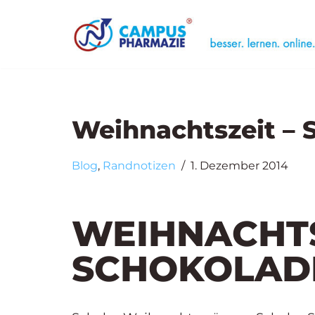
Zum
Case Trainin
Inhalt
Seminar
„Medizinische Li
springen
Seminar
„Unerwünschte 
Weihnachtszeit – 
Blog
,
Randnotizen
1. Dezember 2014
WEIHNACHTS
SCHOKOLAD