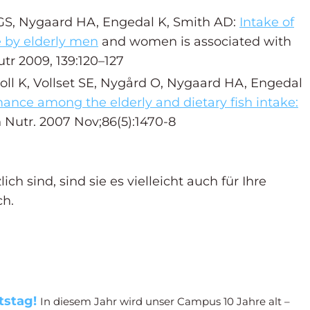
 GS, Nygaard HA, Engedal K, Smith AD:
Intake of
e by elderly men
and women is associated with
utr 2009, 139:120–127
oll K, Vollset SE, Nygård O, Nygaard HA, Engedal
ance among the elderly and dietary fish intake:
n Nutr. 2007 Nov;86(5):1470-8
ch sind, sind sie es vielleicht auch für Ihre
ch.
tstag!
In diesem Jahr wird unser Campus 10 Jahre alt –