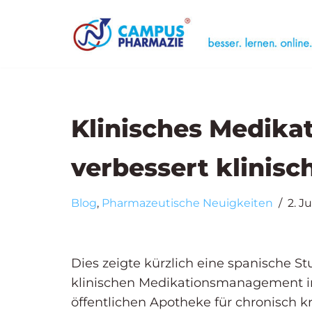
Zum
Case Trainin
Inhalt
Seminar
„Medizinische Li
springen
Seminar
„Unerwünschte 
Klinisches Medik
verbessert klinis
Blog
,
Pharmazeutische Neuigkeiten
2. Ju
Dies zeigte kürzlich eine spanische S
klinischen Medikationsmanagement i
öffentlichen Apotheke für chronisch k