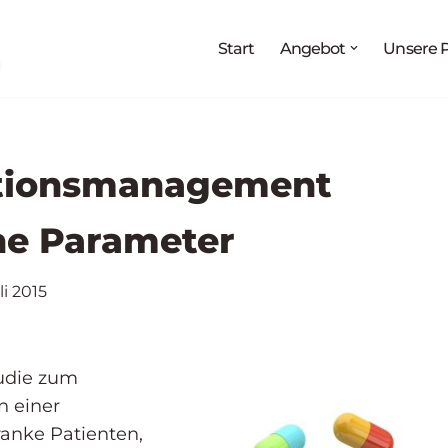
Melden Sie sich jetzt an für:
Start
Angebot
Unsere P
g
„Medikationsanalyse als Prozess“
27.08. - 02.09.2026
teraturrecherche und Arzneimittelinformation“
03.09. – 
Arzneimittelwirkungen und Pharmakovigilanz“
17.09. – 
ationsmanagement
che Parameter
li 2015
tudie zum
n einer
ranke Patienten,