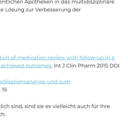
fentlichen Apotheken in das multidisziplinäre
iche Lösung zur Verbesserung der
on of medication review with follow-up in a
 achieved outcomes
. Int J Clin Pharm 2015 DOI
edikationsanalyse und zum
. 15
ch sind, sind sie es vielleicht auch für Ihre
ch.