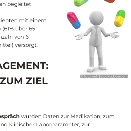
en begleitet
tienten mit einem
n (61% über 65
nzahl von 6
ttel) versorgt.
AGEMENT:
© fotomek | stock.adobe.com
 ZUM ZIEL
espräch
wurden Daten zur Medikation, zum
nd klinischer Laborparameter, zur