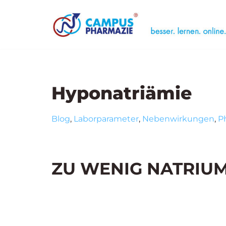
Zum
Case Trainin
Inhalt
Seminar
„Medizinische Li
springen
Seminar
„Unerwünschte 
Hyponatriämie
Blog
,
Laborparameter
,
Nebenwirkungen
,
P
ZU WENIG NATRIU