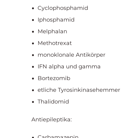
Cyclophosphamid
Iphosphamid
Melphalan
Methotrexat
monoklonale Antikörper
IFN alpha und gamma
Bortezomib
etliche Tyrosinkinasehemmer
Thalidomid
Antiepileptika:
Carbamazepin