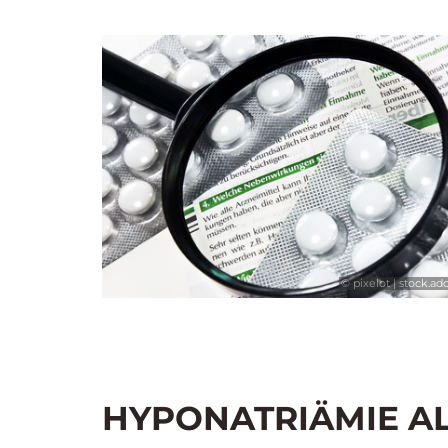
© pixelot | stock.a
HYPONATRIÄMIE A