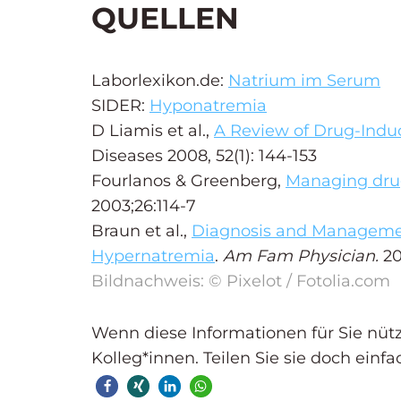
QUELLEN
Laborlexikon.de:
Natrium im Serum
SIDER:
Hyponatremia
D Liamis et al.,
A Review of Drug-Ind
Diseases 2008, 52(1): 144-153
Fourlanos & Greenberg,
Managing dru
2003;26:114-7
Braun et al.,
Diagnosis and Managemen
Hypernatremia
.
Am Fam Physician.
20
Bildnachweis: © Pixelot / Fotolia.com
Wenn diese Informationen für Sie nützli
Kolleg*innen. Teilen Sie sie doch einfa