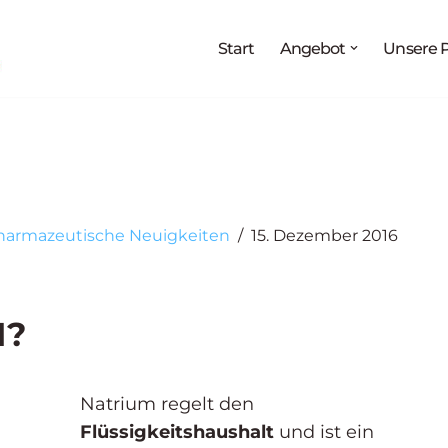
Melden Sie sich jetzt an für:
Start
Angebot
Unsere P
g
„Medikationsanalyse als Prozess“
27.08. - 02.09.2026
teraturrecherche und Arzneimittelinformation“
03.09. – 
Arzneimittelwirkungen und Pharmakovigilanz“
17.09. – 
harmazeutische Neuigkeiten
15. Dezember 2016
M?
Natrium regelt den
Flüssigkeitshaushalt
und ist ein