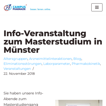
X
Melden Sie sich jetzt an für:
Case Training
„Medikationsanalyse als Prozess“
27.08. -
Zum
02.09.2026
Inhalt
Seminar
„Medizinische Literaturrecherche und
springen
Arzneimittelinformation“
03.09. – 30.09.2026
Info-Veranstaltung
Seminar
„Unerwünschte Arzneimittelwirkungen und
Pharmakovigilanz“
17.09. – 14.10.2026
zum Masterstudium in
Zur Anmeldung
Münster
Altersgruppen
,
Arzneimittelinteraktionen
,
Blog
,
Eliminationsstörungen
,
Laborparameter
,
Pharmakokinetik
,
Veranstaltungen
22. November 2018
Sie haben unsere Info-
Abende zum
Masterstudiengang